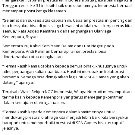
mengatakan, capaian prestasi tim Indonesia pada pesta olahraga Asia
Tenggara edisi ke-31 ini lebih baik dari sebelumnya. Indonesia berhasil
menempati posisi ketiga klasemen.
“Selamat dan sukses atas capaian ini. Capaian prestasi ini penting dan
kita bersyukur bisa di posisi tiga besar. Ini adalah hasil kerja keras kita
semua,” kata Asdep Kemitraan dan Penghargaan Olahraga
Kemenpora, Suyadi.
Sementara itu, Kabid Kemitraan Dalam dan Luar Negeri pada
Kemenpora, Andi Rahman berharap raihan prestasi bisa
dipertahankan atau ditingkatkan.
“Terima kasih kami ucapkan kepada semua pihak, khususnya untuk
atlet, perjuangan kalian luar biasa. Hasil ini merupakan kolaborasi
bersama. Semoga bisa ditingkatkan lagi untuk SEA Games yang akan
datang,” ujarnya.
Terpisah, Wakil Sekjen NOC Indonesia, Wijaya Noeradi menyampaikan
terima kasih kepada Kemenpora yang terus memegang komitmen
dalam kemajuan olahraga nasional.
“Terima kasih kepada Kemenpora dalam komitmennya untuk
mendukung prestasi olahraga kita menjadi lebih baik. Kita bersyukur
harapan untuk memperbaiki prestasi di SEA Games bisa tercapai,”
jelasnya.