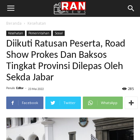
Beranda
Kesehatan
Kesehatan
Pemerintahan
Sosial
Diikuti Ratusan Peserta, Road
Show Prokes Dan Baksos
Tingkat Provinsi Dilepas Oleh
Sekda Jabar
285
Penulis
Editor
-
23 Mei 2022
Facebook
Twitter
WhatsApp