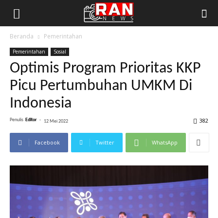
Beranda
Pemerintahan
Pemerintahan
Sosial
Optimis Program Prioritas KKP
Picu Pertumbuhan UMKM Di
Indonesia
382
Penulis
Editor
-
12 Mei 2022
Facebook
Twitter
WhatsApp