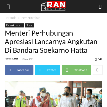
Beranda
Pemerintahan
Pemerintahan
Sosial
Menteri Perhubungan
Apresiasi Lancarnya Angkutan
Di Bandara Soekarno Hatta
347
Penulis
Editor
-
10 Mei 2022
Facebook
Twitter
WhatsApp