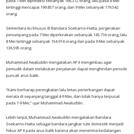
pada 7 Mei diprediksi sebanyak 166.312 orang, lalu pada 8 Mei
tertinggi mencapai 199.857 orang, dan 9 Mei sebanyak 179.542
orang.
Sementara itu khusus di Bandara Soekarno-Hatta, pergerakan
penumpang pada 7 Mei diperkirakan sebanyak 145.716 orang, lalu
8 Mei tertinggi sebanyak 154.914 orang dan pada 9 Mei sebanyak
136.595 orang.
Muhammad Awaluddin mengatakan AP II mengimbau agar
pemudik dalam melakukan perjalanan dapat menghindari periode
puncak arus balik.
“Kami berharap peningkatan lalu lintas penerbangan dapat
merata di sepanjang tanggal 4-9 Mei, dan tidak hanya terpusat
pada 7-9 Mei,” ujar Muhammad Awaluddin.
Lebih lanjut, Muhammad Awaluddin mengatakan Bandara
Soekarno-Hatta sebagai bandara jangkar rute domestik menjadi
fokus AP II pada arus balik karena akan menerima kedatangan