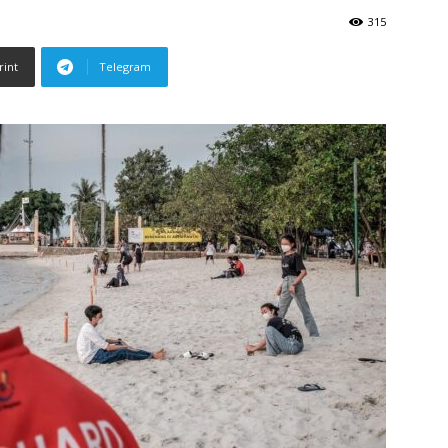
315
rint
Telegram