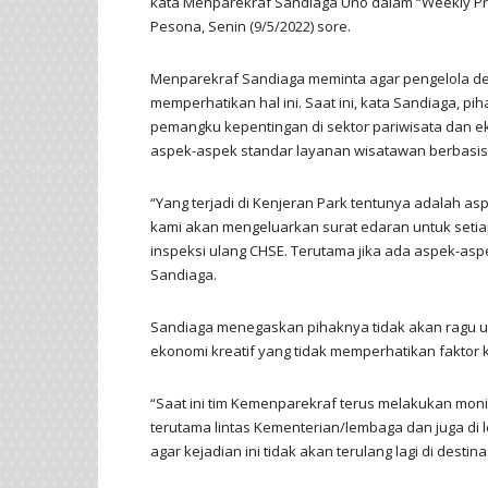
kata Menparekraf Sandiaga Uno dalam “Weekly Pres
Pesona, Senin (9/5/2022) sore.
Menparekraf Sandiaga meminta agar pengelola des
memperhatikan hal ini. Saat ini, kata Sandiaga, 
pemangku kepentingan di sektor pariwisata dan e
aspek-aspek standar layanan wisatawan berbasis
“Yang terjadi di Kenjeran Park tentunya adalah asp
kami akan mengeluarkan surat edaran untuk setia
inspeksi ulang CHSE. Terutama jika ada aspek-aspek 
Sandiaga.
Sandiaga menegaskan pihaknya tidak akan ragu 
ekonomi kreatif yang tidak memperhatikan fakto
“Saat ini tim Kemenparekraf terus melakukan mon
terutama lintas Kementerian/lembaga dan juga d
agar kejadian ini tidak akan terulang lagi di dest