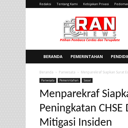
Redaksi
Tentang Kami
Kebijakan Privasi
Pedoman
Ran
News
BERANDA
PEMERINTAHAN
PENDID
Beranda
Pariwisata
Menparekraf Siapkan Surat Ed
Pariwisata
Pemerintahan
Sosial
Menparekraf Siapk
Peningkatan CHSE D
Mitigasi Insiden