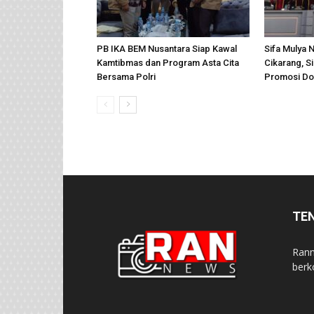
PB IKA BEM Nusantara Siap Kawal
Sifa Mulya 
Kamtibmas dan Program Asta Cita
Cikarang, 
Bersama Polri
Promosi Do
TE
Rann
berk