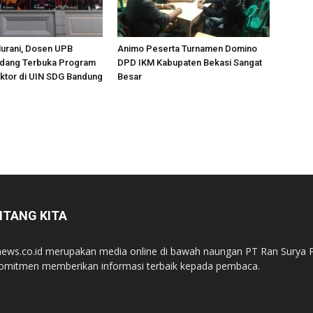
Nurani, Dosen UPB
Animo Peserta Turnamen Domino
Sidang Terbuka Program
DPD IKM Kabupaten Bekasi Sangat
ktor di UIN SDG Bandung
Besar
NTANG KITA
ews.co.id merupakan media online di bawah naungan PT Ran Surya P
omitmen memberikan informasi terbaik kepada pembaca.