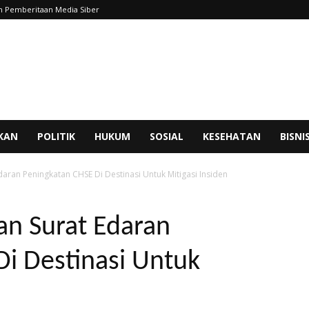
 Pemberitaan Media Siber
IKAN
POLITIK
HUKUM
SOSIAL
KESEHATAN
BISNI
aran Peningkatan CHSE Di Destinasi Untuk Mitigasi Insiden
an Surat Edaran
i Destinasi Untuk