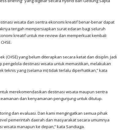
s Briefing” yang digelar secara hybrid dari Gedung Sapta
tinasi wisata dan sentra ekonomi kreatif benar-benar dapat
pihaknya tengah mempersiapkan surat edaran bagi seluruh
konomi kreatif untuk me-review dan memperkuat kembali
 CHSE.
ek (CHSE) yang belum diterapkan secara ketat dan disiplin. Jadi
p pengelola destinasi wisata untuk memastikan, melakukan
teknis yang (selama ini) tidak terlalu diperhatikan,” kata
untuk merekomendasikan destinasi wisata maupun sentra
r keamanan dan kenyamanan pengunjung untuk ditutup.
itoring dan evaluasi. Dan kami mengingatkan semua pihak
i level pemerintah daerah dan masyarakat secara umumnya
inasi wisata manapun ke depan,” kata Sandiaga.