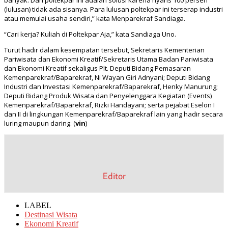
banyak. Dan poltekpar ini adalah solusi karena nyaris 100 persen
(lulusan) tidak ada sisanya. Para lulusan poltekpar ini terserap industri
atau memulai usaha sendiri,” kata Menparekraf Sandiaga.
“Cari kerja? Kuliah di Poltekpar Aja,” kata Sandiaga Uno.
Turut hadir dalam kesempatan tersebut, Sekretaris Kementerian
Pariwisata dan Ekonomi Kreatif/Sekretaris Utama Badan Pariwisata
dan Ekonomi Kreatif sekaligus Plt. Deputi Bidang Pemasaran
Kemenparekraf/Baparekraf, Ni Wayan Giri Adnyani; Deputi Bidang
Industri dan Investasi Kemenparekraf/Baparekraf, Henky Manurung;
Deputi Bidang Produk Wisata dan Penyelenggara Kegiatan (Events)
Kemenparekraf/Baparekraf, Rizki Handayani; serta pejabat Eselon I
dan II di lingkungan Kemenparekraf/Baparekraf lain yang hadir secara
luring maupun daring. (
vin
)
Editor
LABEL
Destinasi Wisata
Ekonomi Kreatif