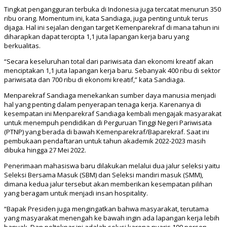
Tingkat pengangguran terbuka di Indonesia juga tercatat menurun 350
ribu orang. Momentum ini, kata Sandiaga, juga penting untuk terus
dijaga. Hal ini sejalan dengan target Kemenparekraf di mana tahun ini
diharapkan dapat tercipta 1,1 juta lapangan kerja baru yang
berkualitas.
“Secara keseluruhan total dari pariwisata dan ekonomi kreatif akan
menciptakan 1,1 juta lapangan kerja baru. Sebanyak 400 ribu di sektor
pariwisata dan 700 ribu di ekonomi kreatif,” kata Sandiaga.
Menparekraf Sandiaga menekankan sumber daya manusia menjadi
hal yang penting dalam penyerapan tenaga kerja. Karenanya di
kesempatan ini Menparekraf Sandiaga kembali mengajak masyarakat
untuk menempuh pendidikan di Perguruan Tinggi Negeri Pariwisata
(PTNP) yang berada di bawah Kemenparekraf/Baparekraf. Saat ini
pembukaan pendaftaran untuk tahun akademik 2022-2023 masih
dibuka hingga 27 Mei 2022.
Penerimaan mahasiswa baru dilakukan melalui dua jalur seleksi yaitu
Seleksi Bersama Masuk (SBM) dan Seleksi mandiri masuk (SMM),
dimana kedua jalur tersebut akan memberikan kesempatan pilihan
yang beragam untuk menjadi insan hospitality.
“Bapak Presiden juga mengingatkan bahwa masyarakat, terutama
yang masyarakat menengah ke bawah ingin ada lapangan kerja lebih