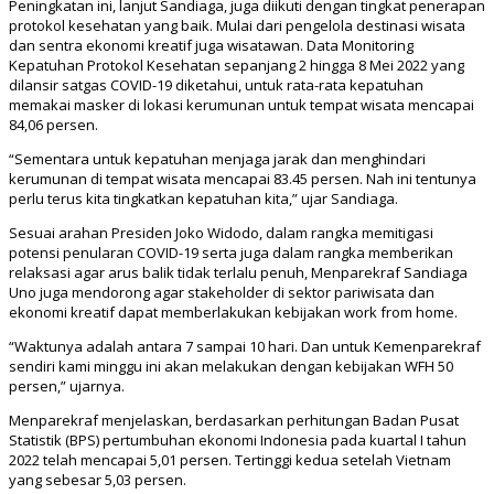
Peningkatan ini, lanjut Sandiaga, juga diikuti dengan tingkat penerapan
protokol kesehatan yang baik. Mulai dari pengelola destinasi wisata
dan sentra ekonomi kreatif juga wisatawan. Data Monitoring
Kepatuhan Protokol Kesehatan sepanjang 2 hingga 8 Mei 2022 yang
dilansir satgas COVID-19 diketahui, untuk rata-rata kepatuhan
memakai masker di lokasi kerumunan untuk tempat wisata mencapai
84,06 persen.
“Sementara untuk kepatuhan menjaga jarak dan menghindari
kerumunan di tempat wisata mencapai 83.45 persen. Nah ini tentunya
perlu terus kita tingkatkan kepatuhan kita,” ujar Sandiaga.
Sesuai arahan Presiden Joko Widodo, dalam rangka memitigasi
potensi penularan COVID-19 serta juga dalam rangka memberikan
relaksasi agar arus balik tidak terlalu penuh, Menparekraf Sandiaga
Uno juga mendorong agar stakeholder di sektor pariwisata dan
ekonomi kreatif dapat memberlakukan kebijakan work from home.
“Waktunya adalah antara 7 sampai 10 hari. Dan untuk Kemenparekraf
sendiri kami minggu ini akan melakukan dengan kebijakan WFH 50
persen,” ujarnya.
Menparekraf menjelaskan, berdasarkan perhitungan Badan Pusat
Statistik (BPS) pertumbuhan ekonomi Indonesia pada kuartal I tahun
2022 telah mencapai 5,01 persen. Tertinggi kedua setelah Vietnam
yang sebesar 5,03 persen.