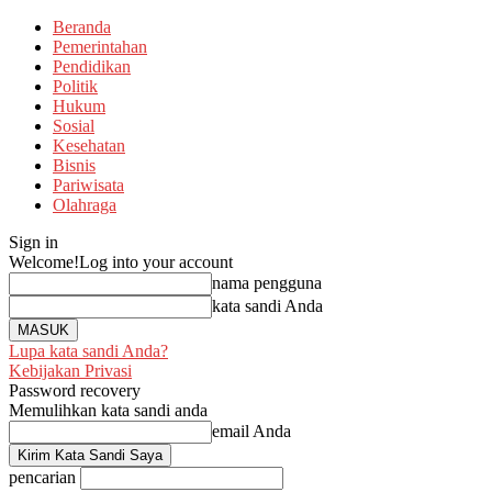
Beranda
Pemerintahan
Pendidikan
Politik
Hukum
Sosial
Kesehatan
Bisnis
Pariwisata
Olahraga
Sign in
Welcome!
Log into your account
nama pengguna
kata sandi Anda
Lupa kata sandi Anda?
Kebijakan Privasi
Password recovery
Memulihkan kata sandi anda
email Anda
pencarian