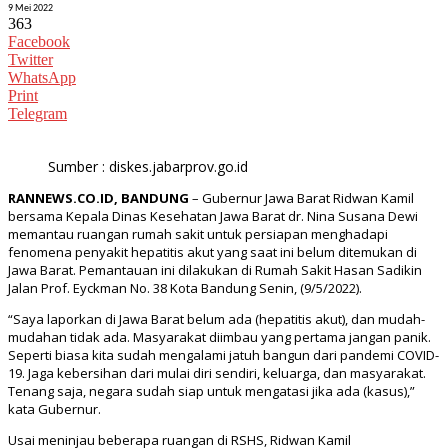
9 Mei 2022
363
Facebook
Twitter
WhatsApp
Print
Telegram
Sumber : diskes.jabarprov.go.id
RANNEWS.CO.ID, BANDUNG
– Gubernur Jawa Barat Ridwan Kamil
bersama Kepala Dinas Kesehatan Jawa Barat dr. Nina Susana Dewi
memantau ruangan rumah sakit untuk persiapan menghadapi
fenomena penyakit hepatitis akut yang saat ini belum ditemukan di
Jawa Barat. Pemantauan ini dilakukan di Rumah Sakit Hasan Sadikin
Jalan Prof. Eyckman No. 38 Kota Bandung Senin, (9/5/2022).
“Saya laporkan di Jawa Barat belum ada (hepatitis akut), dan mudah-
mudahan tidak ada. Masyarakat diimbau yang pertama jangan panik.
Seperti biasa kita sudah mengalami jatuh bangun dari pandemi COVID-
19. Jaga kebersihan dari mulai diri sendiri, keluarga, dan masyarakat.
Tenang saja, negara sudah siap untuk mengatasi jika ada (kasus),”
kata Gubernur.
Usai meninjau beberapa ruangan di RSHS, Ridwan Kamil