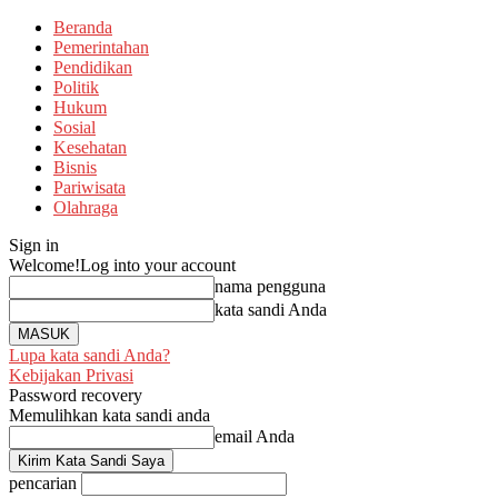
Beranda
Pemerintahan
Pendidikan
Politik
Hukum
Sosial
Kesehatan
Bisnis
Pariwisata
Olahraga
Sign in
Welcome!
Log into your account
nama pengguna
kata sandi Anda
Lupa kata sandi Anda?
Kebijakan Privasi
Password recovery
Memulihkan kata sandi anda
email Anda
pencarian