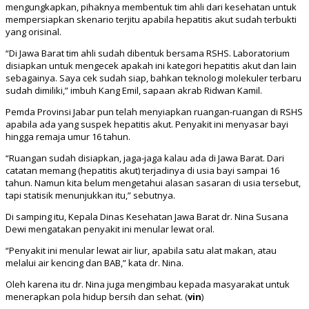
mengungkapkan, pihaknya membentuk tim ahli dari kesehatan untuk
mempersiapkan skenario terjitu apabila hepatitis akut sudah terbukti
yang orisinal.
“Di Jawa Barat tim ahli sudah dibentuk bersama RSHS. Laboratorium
disiapkan untuk mengecek apakah ini kategori hepatitis akut dan lain
sebagainya. Saya cek sudah siap, bahkan teknologi molekuler terbaru
sudah dimiliki,” imbuh Kang Emil, sapaan akrab Ridwan Kamil.
Pemda Provinsi Jabar pun telah menyiapkan ruangan-ruangan di RSHS
apabila ada yang suspek hepatitis akut. Penyakit ini menyasar bayi
hingga remaja umur 16 tahun.
“Ruangan sudah disiapkan, jaga-jaga kalau ada di Jawa Barat. Dari
catatan memang (hepatitis akut) terjadinya di usia bayi sampai 16
tahun. Namun kita belum mengetahui alasan sasaran di usia tersebut,
tapi statisik menunjukkan itu,” sebutnya.
Di samping itu, Kepala Dinas Kesehatan Jawa Barat dr. Nina Susana
Dewi mengatakan penyakit ini menular lewat oral.
“Penyakit ini menular lewat air liur, apabila satu alat makan, atau
melalui air kencing dan BAB,” kata dr. Nina.
Oleh karena itu dr. Nina juga mengimbau kepada masyarakat untuk
menerapkan pola hidup bersih dan sehat. (
vin
)