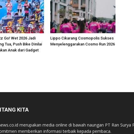
z Go! Wet 2026 Jadi
Lippo Cikarang Cosmopolis Sukses
g Tua, Push Bike Dinilai
Menyelenggarakan Cosmo Run 2026
kan Anak dari Gadget
NTANG KITA
ews.co.id merupakan media online di bawah naungan PT Ran Surya P
omitmen memberikan informasi terbaik kepada pembaca.