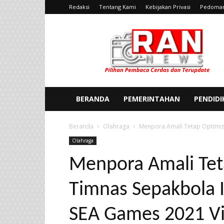
Redaksi
Tentang Kami
Kebijakan Privasi
Pedoman
Ran
News
BERANDA
PEMERINTAHAN
PENDID
Beranda
Olahraga
Menpora Amali Tetap Optimis 
Olahraga
Menpora Amali Tet
Timnas Sepakbola I
SEA Games 2021 V