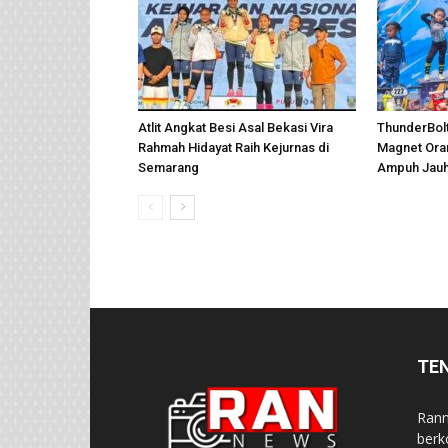
Atlit Angkat Besi Asal Bekasi Vira
ThunderBolt
Rahmah Hidayat Raih Kejurnas di
Magnet Oran
Semarang
Ampuh Jauh
TE
Rann
berk