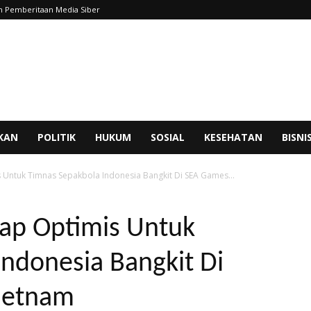
 Pemberitaan Media Siber
IKAN
POLITIK
HUKUM
SOSIAL
KESEHATAN
BISNI
Untuk Timnas Sepakbola Indonesia Bangkit Di SEA Games...
ap Optimis Untuk
ndonesia Bangkit Di
ietnam