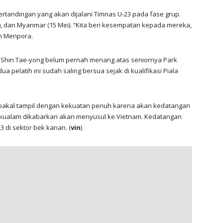
ertandingan yang akan dijalani Timnas U-23 pada fase grup.
ei), dan Myanmar (15 Mei). “Kita beri kesempatan kepada mereka,
ah Menpora.
hin Tae-yong belum pernah menang atas seniornya Park
 pelatih ini sudah saling bersua sejak di kualifikasi Piala
ni bakal tampil dengan kekuatan penuh karena akan kedatangan
gkualam dikabarkan akan menyusul ke Vietnam. Kedatangan
 di sektor bek kanan. (
vin
)