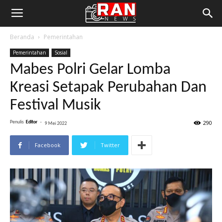
Beranda
Pemerintahan
Pemerintahan
Sosial
Mabes Polri Gelar Lomba
Kreasi Setapak Perubahan Dan
Festival Musik
290
Penulis
Editor
-
9 Mei 2022
Facebook
Twitter