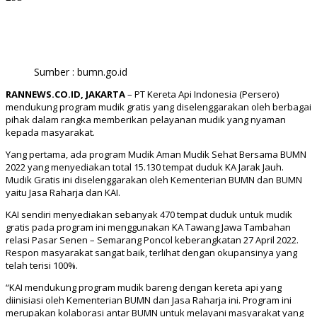
Facebook
Twitter
WhatsApp
Print
Sumber : bumn.go.id
RANNEWS.CO.ID, JAKARTA
– PT Kereta Api Indonesia (Persero)
mendukung program mudik gratis yang diselenggarakan oleh berbagai
pihak dalam rangka memberikan pelayanan mudik yang nyaman
kepada masyarakat.
Yang pertama, ada program Mudik Aman Mudik Sehat Bersama BUMN
2022 yang menyediakan total 15.130 tempat duduk KA Jarak Jauh.
Mudik Gratis ini diselenggarakan oleh Kementerian BUMN dan BUMN
yaitu Jasa Raharja dan KAI.
KAI sendiri menyediakan sebanyak 470 tempat duduk untuk mudik
gratis pada program ini menggunakan KA Tawang Jawa Tambahan
relasi Pasar Senen – Semarang Poncol keberangkatan 27 April 2022.
Respon masyarakat sangat baik, terlihat dengan okupansinya yang
telah terisi 100%.
“KAI mendukung program mudik bareng dengan kereta api yang
diinisiasi oleh Kementerian BUMN dan Jasa Raharja ini. Program ini
merupakan kolaborasi antar BUMN untuk melayani masyarakat yang