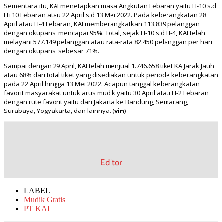
Sementara itu, KAI menetapkan masa Angkutan Lebaran yaitu H-10 s.d
H+10 Lebaran atau 22 April s.d 13 Mei 2022. Pada keberangkatan 28
April atau H-4 Lebaran, KAI memberangkatkan 113.839 pelanggan
dengan okupansi mencapai 95%. Total, sejak H-10 s.d H-4, KAI telah
melayani 577.149 pelanggan atau rata-rata 82.450 pelanggan per hari
dengan okupansi sebesar 71%.
Sampai dengan 29 April, KAI telah menjual 1.746.658 tiket KA Jarak Jauh
atau 68% dari total tiket yang disediakan untuk periode keberangkatan
pada 22 April hingga 13 Mei 2022. Adapun tanggal keberangkatan
favorit masyarakat untuk arus mudik yaitu 30 April atau H-2 Lebaran
dengan rute favorit yaitu dari Jakarta ke Bandung, Semarang,
Surabaya, Yogyakarta, dan lainnya. (
vin
)
Editor
LABEL
Mudik Gratis
PT KAI