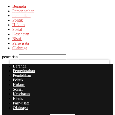
Beranda
PASSWORD RECOVERY
SIGN IN
Welcome!
Pemerintahan
Pendidikan
Politik
Log into your account
Hukum
Sosial
Kesehatan
Bisnis
nama pengguna
Pariwisata
Olahraga
kata sandi Anda
pencarian
Beranda
Pemerintahan
Pendidikan
Lupa kata sandi Anda?
Politik
Hukum
Sosial
Kebijakan Privasi
Kesehatan
Bisnis
Pariwisata
Memulihkan kata sandi anda
Olahraga