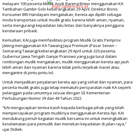
melayani 100 peserta Mudik Asyik Bareng Brimo menggunakan KA
Tambahan Gambir-Solo keberangkatan 29 April. Direktur Bisnis
Konsumer BRI Handayani mengatakan, Kereta api dipilih sebagai
moda transportasi untuk mudik gratis karena lebih aman, nyaman,
serta mengurangi kepadatan lalu lintas dari banyaknya pengguna
kendaraan pribadi.
Kemudian, KAI juga memfasilitasi program Mudik Gratis Pemprov
Jateng menggunakan KA Tawang Jaya Premium (Pasar Senen –
Semarang Tawang) keberangkatan 29 April untuk 320 peserta.
Gubernur Jawa Tengah Ganjar Pranowo yang juga turut dalam
rombongan mudik mengatakan, mudik menggunakan kereta api jauh
lebih aman dan nyaman karena tidak perlu terjebak macet atau
mengantre di pintu-pintu tol.
Untuk menjadikan perjalanan kereta api yang sehat dan nyaman, para
peserta mudik gratis juga tetap mematuhi persyaratan naik KA seperti
pelanggan pada umumnya sesuai dengan SE Kementerian
Perhubungan Nomor 39 dan 49 Tahun 2022.
“KAI mengucapkan terima kasih kepada berbagai pihak yang telah
mempercayakan program mudiknya menggunakan Kereta Api. KAI
mendukung penuh kegiatan mudik bersama ini untuk meningkatkan
keselamatan para pemudik dan menekan kepadatan di jalan raya,”
ujar Didiek.