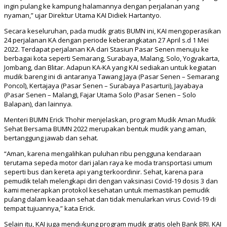
ingin pulang ke kampung halamannya dengan perjalanan yang
nyaman,” ujar Direktur Utama KAI Didiek Hartantyo.
Secara keseluruhan, pada mudik gratis BUMN ini, KAI mengoperasikan
24 perjalanan KA dengan periode keberangkatan 27 April s.d 1 Mei
2022. Terdapat perjalanan KA dari Stasiun Pasar Senen menuju ke
berbagai kota seperti Semarang, Surabaya, Malang, Solo, Yogyakarta,
Jombang, dan Blitar. Adapun KA-KA yang KAI sediakan untuk kegiatan
mudik bareng ini di antaranya Tawang Jaya (Pasar Senen – Semarang
Poncol), Kertajaya (Pasar Senen – Surabaya Pasarturi), Jayabaya
(Pasar Senen – Malang), Fajar Utama Solo (Pasar Senen – Solo
Balapan), dan lainnya.
Menteri BUMN Erick Thohir menjelaskan, program Mudik Aman Mudik
Sehat Bersama BUMN 2022 merupakan bentuk mudik yang aman,
bertanggung jawab dan sehat.
“Aman, karena mengalihkan puluhan ribu pengguna kendaraan
terutama sepeda motor dari jalan raya ke moda transportasi umum
seperti bus dan kereta api yang terkoordinir. Sehat, karena para
pemudik telah melengkapi diri dengan vaksinasi Covid-19 dosis 3 dan
kami menerapkan protokol kesehatan untuk memastikan pemudik
pulang dalam keadaan sehat dan tidak menularkan virus Covid-19 di
tempat tujuannya,” kata Erick.
Selain itu, KAI juga mendukung program mudik gratis oleh Bank BRI. KAI