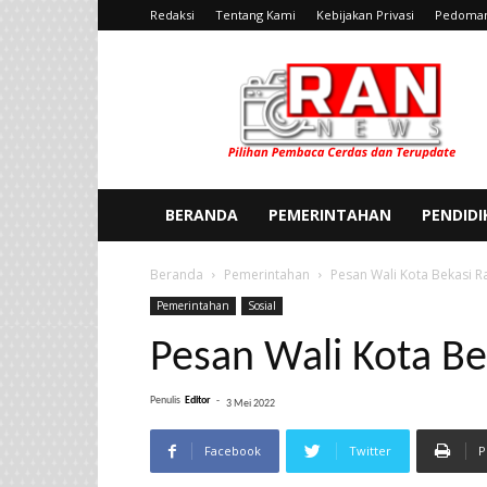
Redaksi
Tentang Kami
Kebijakan Privasi
Pedoman
Ran
News
BERANDA
PEMERINTAHAN
PENDID
Beranda
Pemerintahan
Pesan Wali Kota Bekasi Ra
Pemerintahan
Sosial
Pesan Wali Kota Bek
Penulis
Editor
-
3 Mei 2022
Facebook
Twitter
P