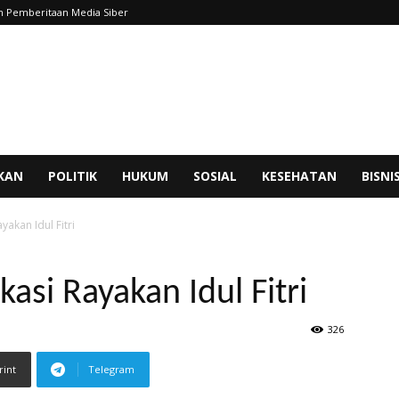
 Pemberitaan Media Siber
IKAN
POLITIK
HUKUM
SOSIAL
KESEHATAN
BISNI
yakan Idul Fitri
asi Rayakan Idul Fitri
326
rint
Telegram