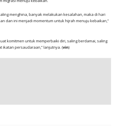
m migrasi menuju kebaikan.
saling menghina, banyak melakukan kesalahan, maka di hari
kan dan ini menjadi momentum untuk hijrah menuju kebaikan,”
membuat komitmen untuk memperbaiki diri, saling berdamai, saling
 ikatan persaudaraan,” lanjutnya. (
vin
)