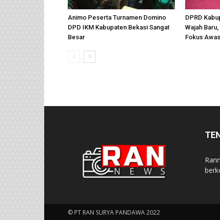
Animo Peserta Turnamen Domino
DPRD Kabup
DPD IKM Kabupaten Bekasi Sangat
Wajah Baru, 
Besar
Fokus Awas
TE
Rann
berk
© PT RAN SURYA PANDAWA 2022